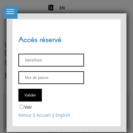
EN
Accès réservé
Université de Liège
Département de philosophie
Centre de recherches
phénoménologiques
Accès & plans
Voir
Bibliothèque du Département de philosophie
Retour
|
Accueil
|
English
Bulletin d'analyse phénoménologique