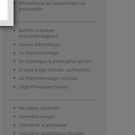
Bibliothèque du Département de
philosophie
Bulletin d'analyse
phénoménologique
Service d'esthétique
GC Phénoménologie
GC Esthétique & philosophie de l'art
Groupe belge d'études sartriennes
GC Phénoménologie clinique
Liège Philosophy Society
Formation doctorale
Séminaire annuel
Calendrier académique
Calendrier académique (faculté)