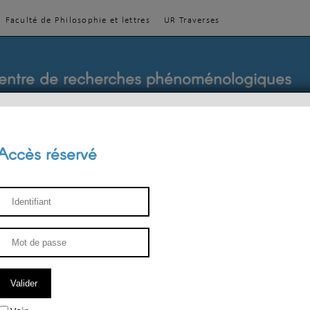
Faculté de Philosophie et lettres
UR Traverses
entre de recherches phénoménologiques
Accès réservé
sthétique
ENSEIGNEMENT
ÉQUIPE
PUBLICATIONS