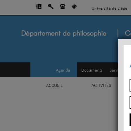
Université de Liège
Département de philosophie
C
Agenda
Documents
Service d'e
ACCUEIL
ACTIVITÉS