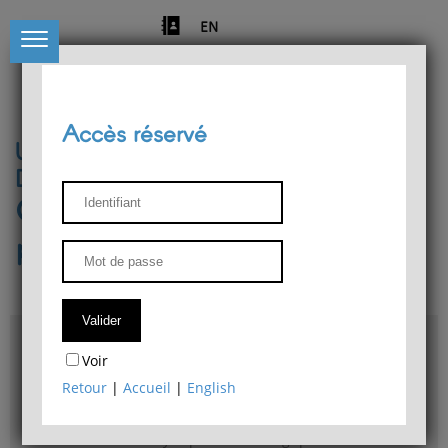
EN
Accès réservé
Université de Liège
Département de philosophie
Centre de recherches
phénoménologiques
Accès & plans
Voir
Bibliothèque du Département de philosophie
Retour
|
Accueil
|
English
Bulletin d'analyse phénoménologique