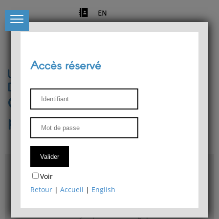
EN
Accès réservé
Université de Liège
Département de philosophie
Centre de recherches
phénoménologiques
Accès & plans
Voir
Bibliothèque du Département de philosophie
Retour
|
Accueil
|
English
Bulletin d'analyse phénoménologique