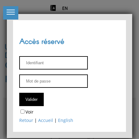
EN
Accès réservé
Université de Liège
Département de philosophie
Centre de recherches
phénoménologiques
Accès & plans
Voir
Bibliothèque du Département de philosophie
Retour
|
Accueil
|
English
Bulletin d'analyse phénoménologique