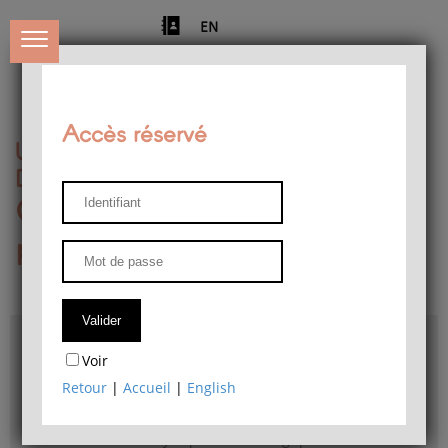
EN
Accès réservé
Université de Liège
Département de philosophie
Centre de recherches
phénoménologiques
Accès & plans
Voir
Bibliothèque du Département de philosophie
Retour
|
Accueil
|
English
Bulletin d'analyse phénoménologique