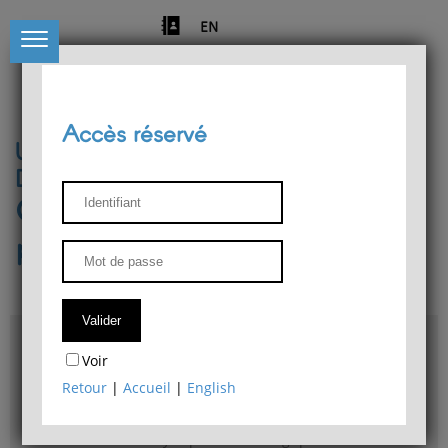
EN
Accès réservé
Université de Liège
Département de philosophie
Centre de recherches
phénoménologiques
Accès & plans
Voir
Bibliothèque du Département de philosophie
Retour
|
Accueil
|
English
Bulletin d'analyse phénoménologique