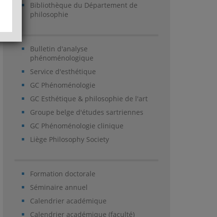
Bibliothèque du Département de
philosophie
Bulletin d'analyse
phénoménologique
Service d'esthétique
GC Phénoménologie
GC Esthétique & philosophie de l'art
Groupe belge d'études sartriennes
GC Phénoménologie clinique
Liège Philosophy Society
Formation doctorale
Séminaire annuel
Calendrier académique
Calendrier académique (faculté)