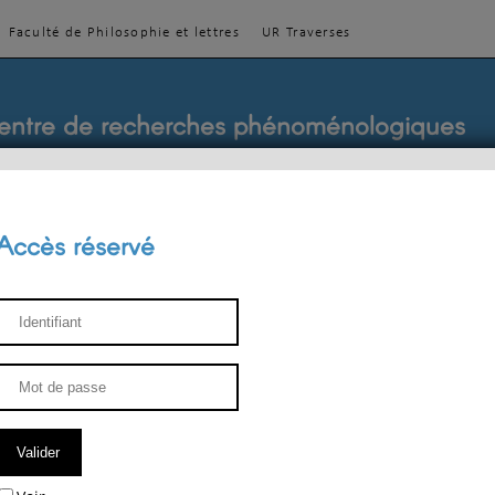
Faculté de Philosophie et lettres
UR Traverses
entre de recherches phénoménologiques
Accès réservé
sthétique
ENSEIGNEMENT
ÉQUIPE
PUBLICATIONS