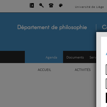
Université de Liège
Département de philosophie
C
Agenda
Documents
Service d'e
ACCUEIL
ACTIVITÉS