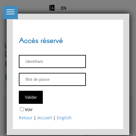
EN
Accès réservé
Université de Liège
Département de philosophie
Centre de recherches
phénoménologiques
Accès & plans
Voir
Bibliothèque du Département de philosophie
Retour
|
Accueil
|
English
Bulletin d'analyse phénoménologique