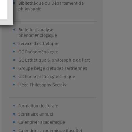
Bibliothèque du Département de
philosophie
Bulletin d'analyse
phénoménologique
Service d'esthétique
GC Phénoménologie
GC Esthétique & philosophie de l'art
Groupe belge d'études sartriennes
GC Phénoménologie clinique
Liège Philosophy Society
Formation doctorale
Séminaire annuel
Calendrier académique
Calendrier académique (faculté)