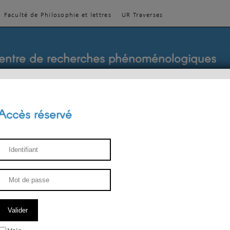
Faculté de Philosophie et lettres
UR Traverses
entre de recherches phénoménologiques
Accès réservé
sthétique
ENSEIGNEMENT
ÉQUIPE
PUBLICATIONS