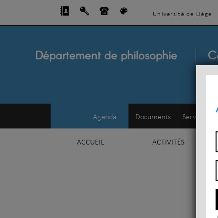
Université de Liège
Département de philosophie
C
Agenda
Documents
Service d'e
ACCUEIL
ACTIVITÉS