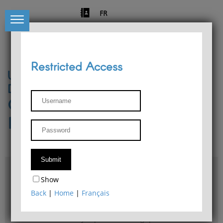
FR
Restricted Access
University of Liège
Départment of Philosophy
Center for Phenomenological
Research
Access & maps
Show
Philosophy Department Library
Back
|
Home
|
Français
Bulletin d'analyse phénoménologique