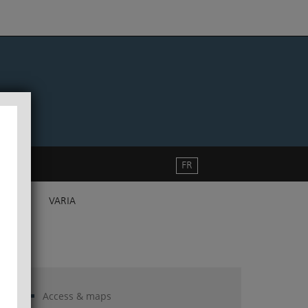
FR
VARIA
Access & maps