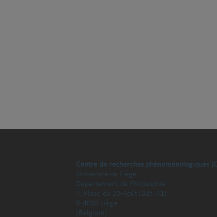
Centre de recherches phénoménologiques (
Université de Liège
Département de Philosophie
7, Place du 20-Août (Bât. A1)
B-4000 Liège
(Belgium)