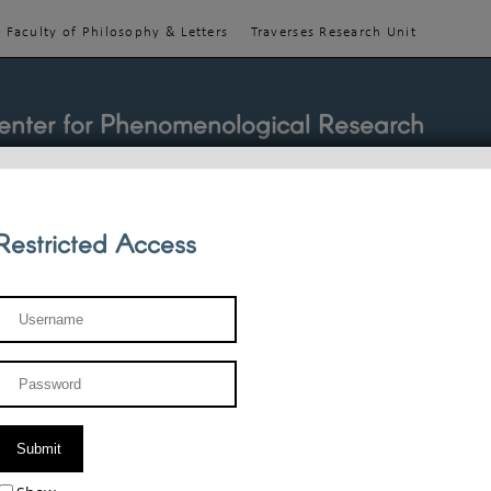
Faculty of Philosophy & Letters
Traverses Research Unit
enter for Phenomenological Research
Restricted Access
TEACHINGS
TEAM
PUBLICATIONS