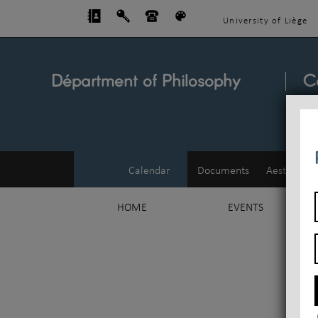
University of Liège
Départment of Philosophy
C
Calendar
Documents
Aesthetics
HOME
EVENTS