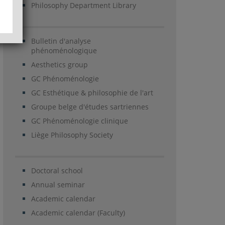
Philosophy Department Library
Bulletin d'analyse
phénoménologique
Aesthetics group
GC Phénoménologie
GC Esthétique & philosophie de l'art
Groupe belge d'études sartriennes
GC Phénoménologie clinique
Liège Philosophy Society
Doctoral school
Annual seminar
Academic calendar
Academic calendar (Faculty)