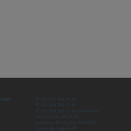
Creph)
+32 (0)4 366 95 16
+32 (0)4 366 55 93
+32 (0)4 366 55 64
(aesthetics)
Fax
+32 (0)4 366 55 59
Secretary:
+32 (0)4 366 55 99
d.seron@uliege.be