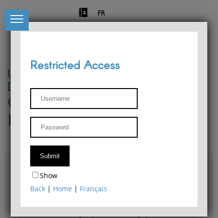
FR
Restricted Access
University of Liège
Départment of Philosophy
Center for Phenomenological
Research
Access & maps
Show
Philosophy Department Library
Back
|
Home
|
Français
Bulletin d'analyse phénoménologique