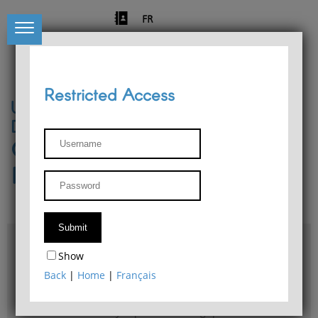
FR
Restricted Access
University of Liège
Départment of Philosophy
Center for Phenomenological
Research
Access & maps
Show
Philosophy Department Library
Back
|
Home
|
Français
Bulletin d'analyse phénoménologique