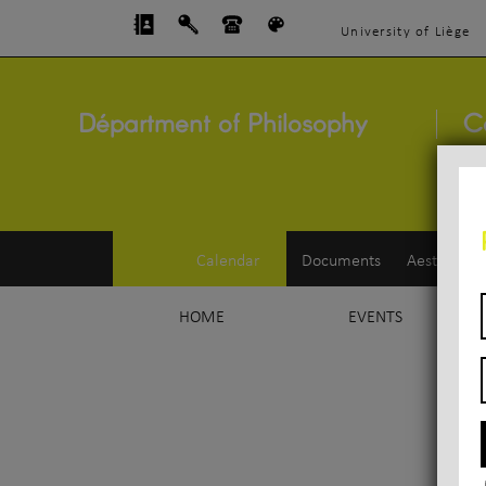
University of Liège
Départment of Philosophy
C
Calendar
Documents
Aesthetics
HOME
EVENTS