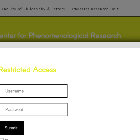
Faculty of Philosophy & Letters
Traverses Research Unit
enter for Phenomenological Research
Restricted Access
TEACHINGS
TEAM
PUBLICATIONS