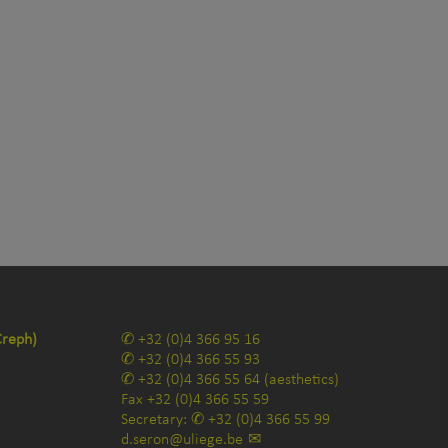
Creph)
+32 (0)4 366 95 16
+32 (0)4 366 55 93
+32 (0)4 366 55 64
(aesthetics)
Fax
+32 (0)4 366 55 59
Secretary:
+32 (0)4 366 55 99
d.seron@uliege.be