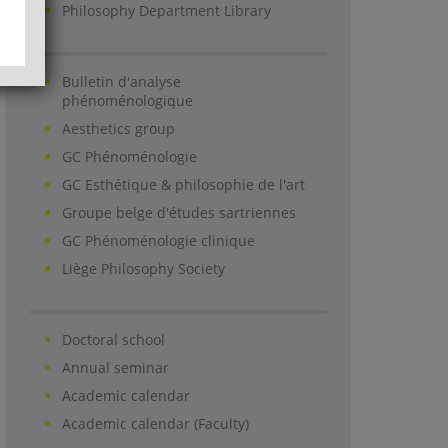
Philosophy Department Library
Bulletin d'analyse
phénoménologique
Aesthetics group
GC Phénoménologie
GC Esthétique & philosophie de l'art
Groupe belge d'études sartriennes
GC Phénoménologie clinique
Liège Philosophy Society
Doctoral school
Annual seminar
Academic calendar
Academic calendar (Faculty)