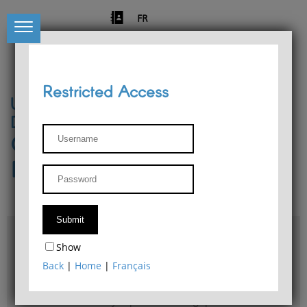
FR
Restricted Access
University of Liège
Départment of Philosophy
Center for Phenomenological
Research
Access & maps
Show
Philosophy Department Library
Back
|
Home
|
Français
Bulletin d'analyse phénoménologique