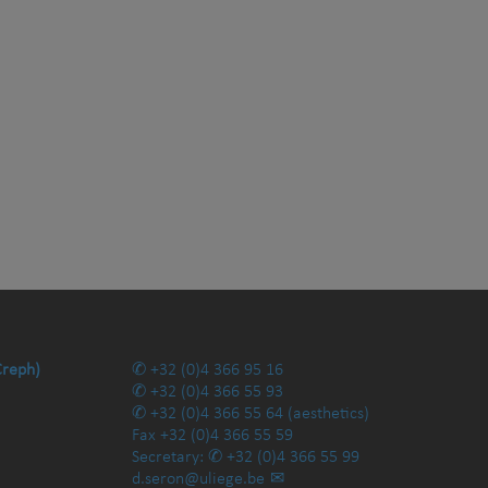
Creph)
+32 (0)4 366 95 16
+32 (0)4 366 55 93
+32 (0)4 366 55 64
(aesthetics)
Fax
+32 (0)4 366 55 59
Secretary:
+32 (0)4 366 55 99
d.seron@uliege.be