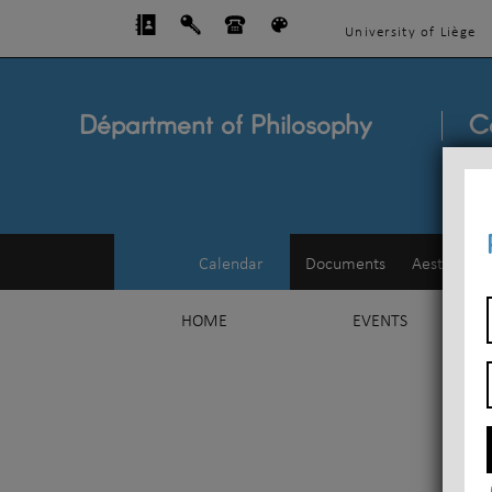
University of Liège
Départment of Philosophy
C
Calendar
Documents
Aesthetics
HOME
EVENTS