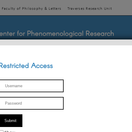
Faculty of Philosophy & Letters
Traverses Research Unit
enter for Phenomenological Research
Restricted Access
TEACHINGS
TEAM
PUBLICATIONS