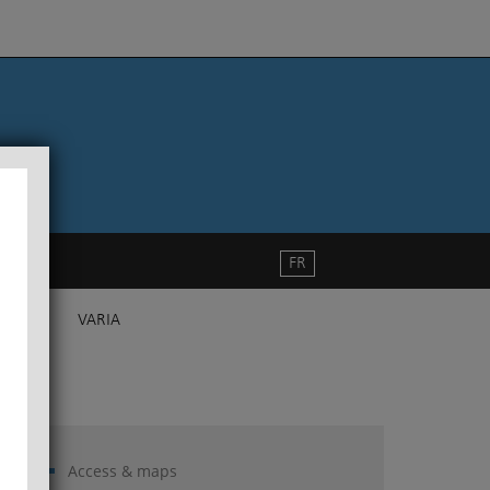
FR
VARIA
Access & maps