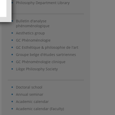
Philosophy Department Library
Bulletin d'analyse
phénoménologique
Aesthetics group
GC Phénoménologie
GC Esthétique & philosophie de l'art
Groupe belge d'études sartriennes
GC Phénoménologie clinique
Liège Philosophy Society
Doctoral school
Annual seminar
Academic calendar
Academic calendar (Faculty)