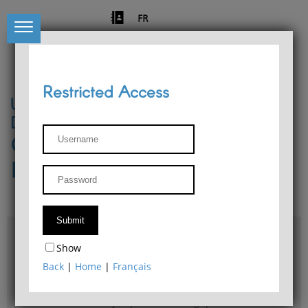
FR
Restricted Access
University of Liège
Départment of Philosophy
Center for Phenomenological
Research
Access & maps
Show
Philosophy Department Library
Back
|
Home
|
Français
Bulletin d'analyse phénoménologique