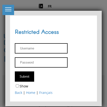
FR
Restricted Access
University of Liège
Départment of Philosophy
Center for Phenomenological
Research
Access & maps
Show
Philosophy Department Library
Back
|
Home
|
Français
Bulletin d'analyse phénoménologique