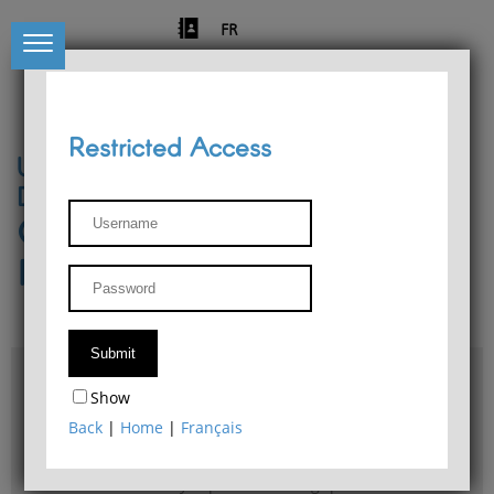
FR
Restricted Access
University of Liège
Départment of Philosophy
Center for Phenomenological
Research
Access & maps
Show
Philosophy Department Library
Back
|
Home
|
Français
Bulletin d'analyse phénoménologique