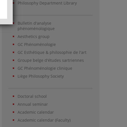
Philosophy Department Library
Bulletin d'analyse
phénoménologique
Aesthetics group
GC Phénoménologie
GC Esthétique & philosophie de l'art
Groupe belge d'études sartriennes
GC Phénoménologie clinique
Liège Philosophy Society
Doctoral school
Annual seminar
Academic calendar
Academic calendar (Faculty)