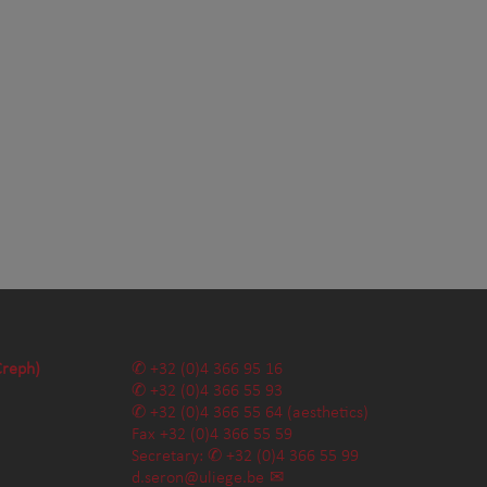
Creph)
+32 (0)4 366 95 16
+32 (0)4 366 55 93
+32 (0)4 366 55 64
(aesthetics)
Fax
+32 (0)4 366 55 59
Secretary:
+32 (0)4 366 55 99
d.seron@uliege.be