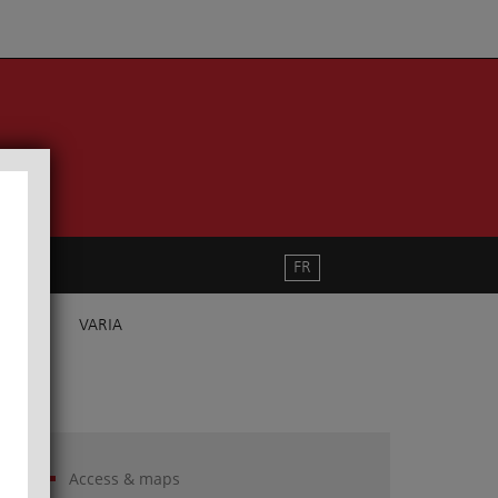
FR
VARIA
Access & maps