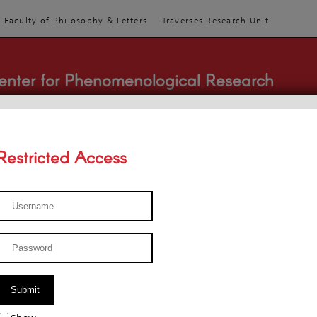
Faculty of Philosophy & Letters
Traverses Research Unit
enter for Phenomenological Research
Restricted Access
TEACHINGS
TEAM
PUBLICATIONS