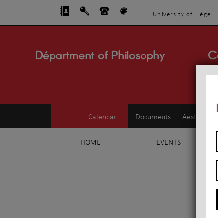
University of Liège
Départment of Philosophy
C
Calendar
Documents
Aesthetics
HOME
EVENTS