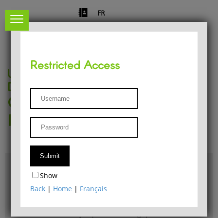
FR
Restricted Access
University of Liège
Départment of Philosophy
Center for Phenomenological
Research
Access & maps
Show
Philosophy Department Library
Back
|
Home
|
Français
Bulletin d'analyse phénoménologique