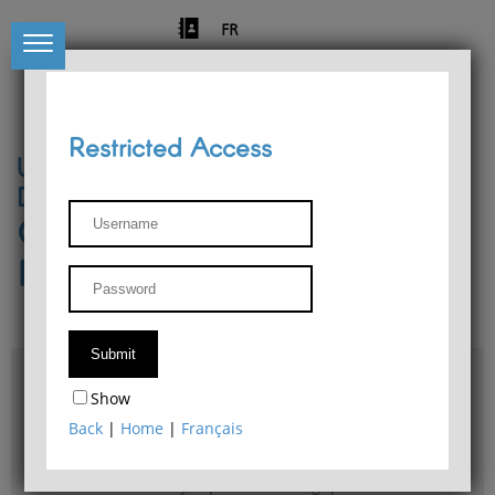
FR
Restricted Access
University of Liège
Départment of Philosophy
Center for Phenomenological
Research
Access & maps
Show
Philosophy Department Library
Back
|
Home
|
Français
Bulletin d'analyse phénoménologique