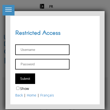
FR
Restricted Access
University of Liège
Départment of Philosophy
Center for Phenomenological
Research
Access & maps
Show
Philosophy Department Library
Back
|
Home
|
Français
Bulletin d'analyse phénoménologique