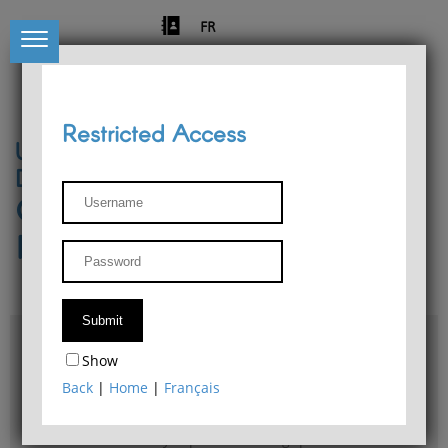
FR
Restricted Access
University of Liège
Départment of Philosophy
Center for Phenomenological
Research
Access & maps
Show
Philosophy Department Library
Back
|
Home
|
Français
Bulletin d'analyse phénoménologique