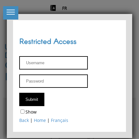
FR
Restricted Access
University of Liège
Départment of Philosophy
Center for Phenomenological
Research
Access & maps
Show
Philosophy Department Library
Back
|
Home
|
Français
Bulletin d'analyse phénoménologique