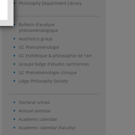
Philosophy Department Library
Bulletin d'analyse
phénoménologique
Aesthetics group
GC Phénoménologie
GC Esthétique & philosophie de l'art
Groupe belge d'études sartriennes
GC Phénoménologie clinique
Liège Philosophy Society
Doctoral school
Annual seminar
Academic calendar
Academic calendar (Faculty)