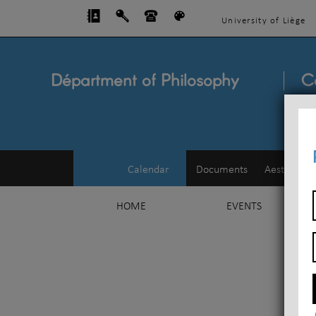
University of Liège
Départment of Philosophy
C
Calendar
Documents
Aesthetics
HOME
EVENTS