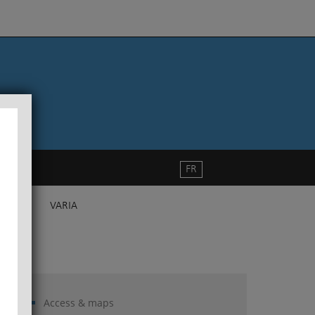
FR
VARIA
Access & maps