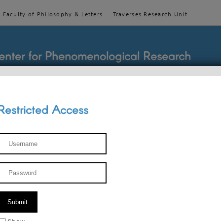
Faculty of Philosophy & Letters
Traverses Research Unit
enter for Phenomenological Research
Restricted Access
TEACHINGS
TEAM
PUBLICATIONS