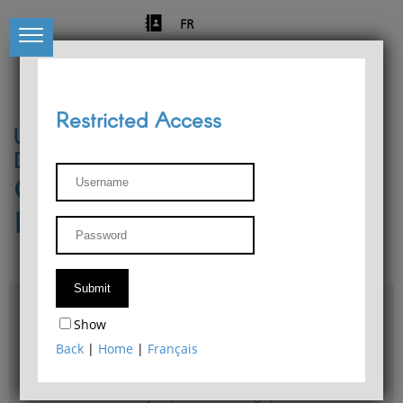
FR
Restricted Access
University of Liège
Départment of Philosophy
Center for Phenomenological
Research
Access & maps
Show
Philosophy Department Library
Back
|
Home
|
Français
Bulletin d'analyse phénoménologique