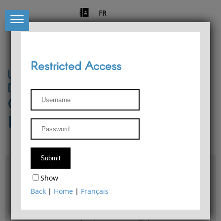
FR
Restricted Access
University of Liège
Départment of Philosophy
Center for Phenomenological
Research
Access & maps
Show
Philosophy Department Library
Back
|
Home
|
Français
Bulletin d'analyse phénoménologique