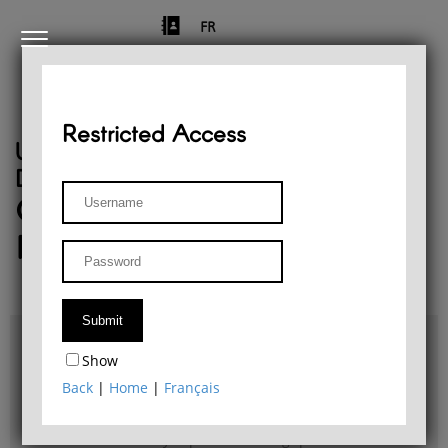
FR
Restricted Access
University of Liège
Départment of Philosophy
Center for Phenomenological
Research
Access & maps
Show
Philosophy Department Library
Back
|
Home
|
Français
Bulletin d'analyse phénoménologique