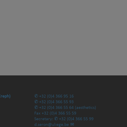
Creph)
+32 (0)4 366 95 16
+32 (0)4 366 55 93
+32 (0)4 366 55 64
(aesthetics)
Fax
+32 (0)4 366 55 59
Secretary:
+32 (0)4 366 55 99
d.seron@uliege.be