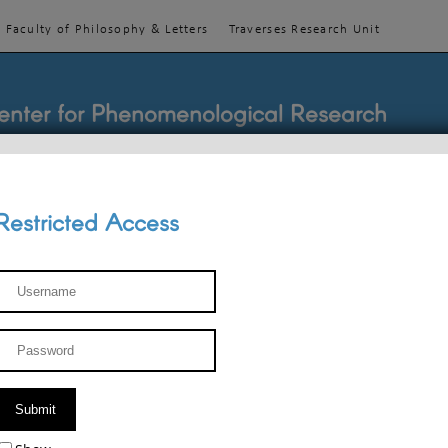
Faculty of Philosophy & Letters
Traverses Research Unit
enter for Phenomenological Research
Restricted Access
TEACHINGS
TEAM
PUBLICATIONS