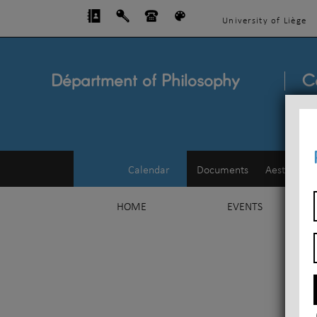
University of Liège
Départment of Philosophy
C
Calendar
Documents
Aesthetics
HOME
EVENTS