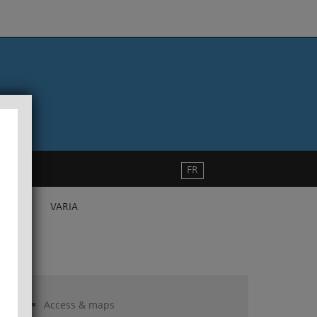
FR
VARIA
Access & maps