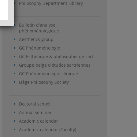
Philosophy Department Library
Bulletin d'analyse
phénoménologique
Aesthetics group
GC Phénoménologie
GC Esthétique & philosophie de l'art
Groupe belge d'études sartriennes
GC Phénoménologie clinique
Liège Philosophy Society
Doctoral school
Annual seminar
Academic calendar
Academic calendar (Faculty)