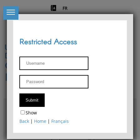
FR
Restricted Access
University of Liège
Départment of Philosophy
Center for Phenomenological
Research
Access & maps
Show
Philosophy Department Library
Back
|
Home
|
Français
Bulletin d'analyse phénoménologique