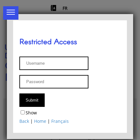
FR
Restricted Access
University of Liège
Départment of Philosophy
Center for Phenomenological
Research
Access & maps
Show
Philosophy Department Library
Back
|
Home
|
Français
Bulletin d'analyse phénoménologique