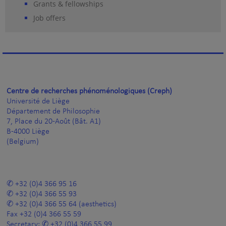
Grants & fellowships
Job offers
Centre de recherches phénoménologiques (Creph)
Université de Liège
Département de Philosophie
7, Place du 20-Août (Bât. A1)
B-4000 Liège
(Belgium)
+32 (0)4 366 95 16
+32 (0)4 366 55 93
+32 (0)4 366 55 64
(aesthetics)
Fax
+32 (0)4 366 55 59
Secretary:
+32 (0)4 366 55 99