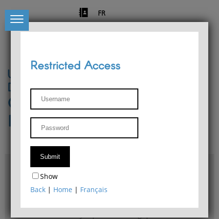
FR
Restricted Access
University of Liège
Départment of Philosophy
Center for Phenomenological
Research
Access & maps
Show
Philosophy Department Library
Back
|
Home
|
Français
Bulletin d'analyse phénoménologique