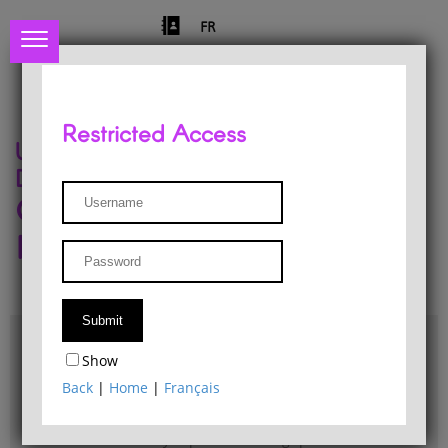
FR
Restricted Access
University of Liège
Départment of Philosophy
Center for Phenomenological
Research
Access & maps
Show
Philosophy Department Library
Back
|
Home
|
Français
Bulletin d'analyse phénoménologique