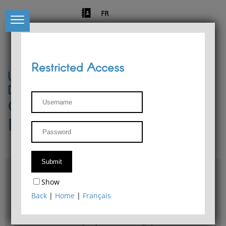
FR
Restricted Access
University of Liège
Départment of Philosophy
Center for Phenomenological
Research
Access & maps
Show
Philosophy Department Library
Back
|
Home
|
Français
Bulletin d'analyse phénoménologique