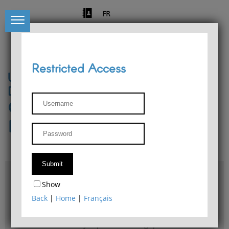
FR
Restricted Access
University of Liège
Départment of Philosophy
Center for Phenomenological
Research
Access & maps
Show
Philosophy Department Library
Back
|
Home
|
Français
Bulletin d'analyse phénoménologique