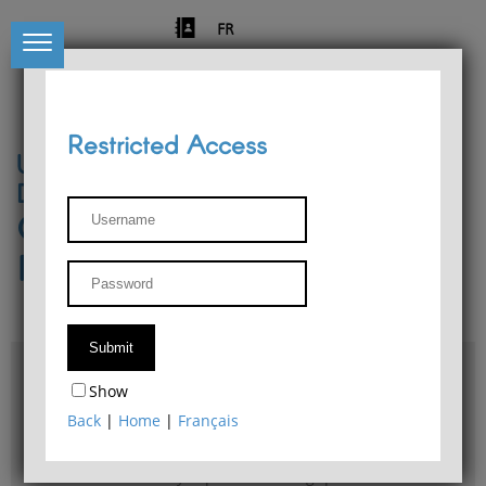
FR
Restricted Access
University of Liège
Départment of Philosophy
Center for Phenomenological
Research
Access & maps
Show
Philosophy Department Library
Back
|
Home
|
Français
Bulletin d'analyse phénoménologique