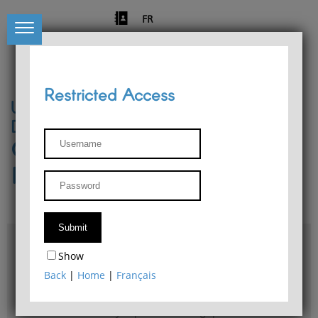
FR
Restricted Access
University of Liège
Départment of Philosophy
Center for Phenomenological
Research
Access & maps
Show
Philosophy Department Library
Back
|
Home
|
Français
Bulletin d'analyse phénoménologique