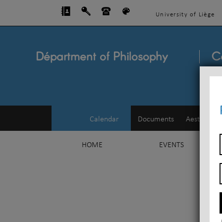
University of Liège
Départment of Philosophy
C
Calendar
Documents
Aesthetics
HOME
EVENTS