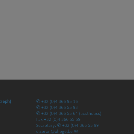
Creph)
+32 (0)4 366 95 16
+32 (0)4 366 55 93
+32 (0)4 366 55 64
(aesthetics)
Fax
+32 (0)4 366 55 59
Secretary:
+32 (0)4 366 55 99
d.seron@uliege.be