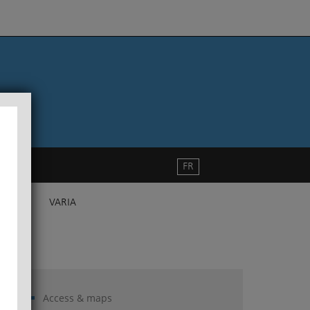
FR
VARIA
Access & maps