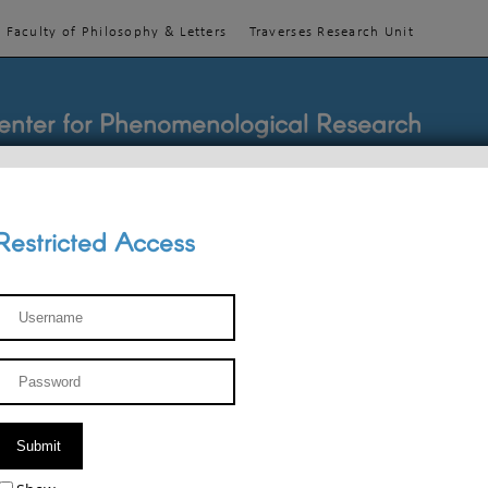
Faculty of Philosophy & Letters
Traverses Research Unit
enter for Phenomenological Research
Restricted Access
TEACHINGS
TEAM
PUBLICATIONS