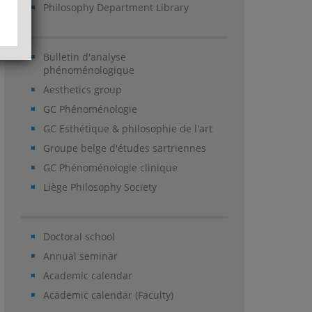
Philosophy Department Library
Bulletin d'analyse
phénoménologique
Aesthetics group
GC Phénoménologie
GC Esthétique & philosophie de l'art
Groupe belge d'études sartriennes
GC Phénoménologie clinique
Liège Philosophy Society
Doctoral school
Annual seminar
Academic calendar
Academic calendar (Faculty)