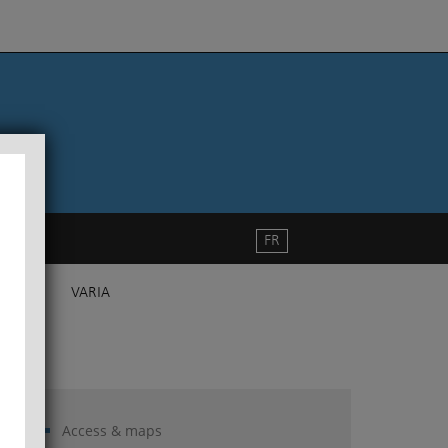
FR
VARIA
Access & maps