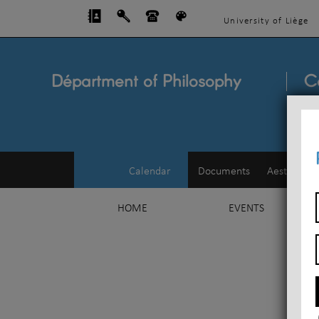
University of Liège
Départment of Philosophy
C
Calendar
Documents
Aesthetics
HOME
EVENTS