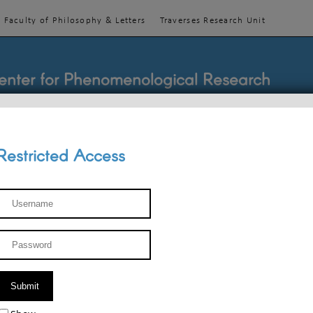
Faculty of Philosophy & Letters
Traverses Research Unit
enter for Phenomenological Research
Restricted Access
TEACHINGS
TEAM
PUBLICATIONS