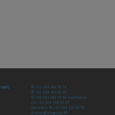
Creph)
+32 (0)4 366 95 16
+32 (0)4 366 55 93
+32 (0)4 366 55 64
(aesthetics)
Fax
+32 (0)4 366 55 59
Secretary:
+32 (0)4 366 55 99
d.seron@uliege.be