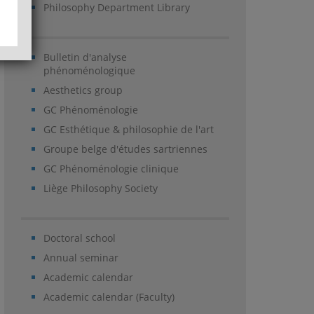
Philosophy Department Library
Bulletin d'analyse
phénoménologique
Aesthetics group
GC Phénoménologie
GC Esthétique & philosophie de l'art
Groupe belge d'études sartriennes
GC Phénoménologie clinique
Liège Philosophy Society
Doctoral school
Annual seminar
Academic calendar
Academic calendar (Faculty)