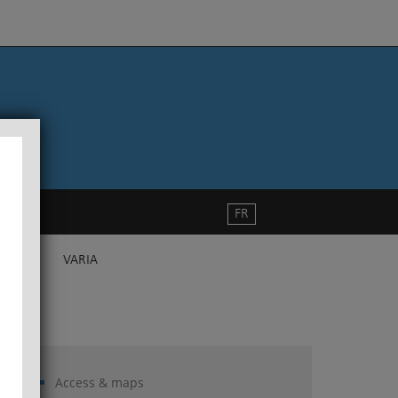
FR
VARIA
Access & maps