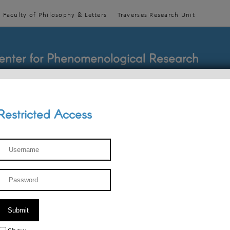
Faculty of Philosophy & Letters
Traverses Research Unit
enter for Phenomenological Research
Restricted Access
TEACHINGS
TEAM
PUBLICATIONS