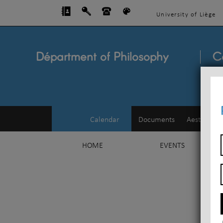
University of Liège
Départment of Philosophy
C
Calendar
Documents
Aesthetics
HOME
EVENTS