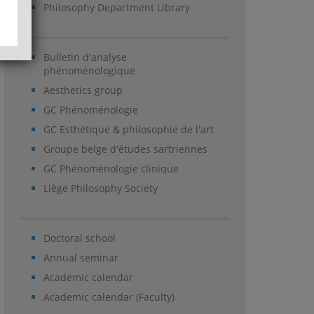
Philosophy Department Library
Bulletin d'analyse
phénoménologique
Aesthetics group
GC Phénoménologie
GC Esthétique & philosophie de l'art
Groupe belge d'études sartriennes
GC Phénoménologie clinique
Liège Philosophy Society
Doctoral school
Annual seminar
Academic calendar
Academic calendar (Faculty)