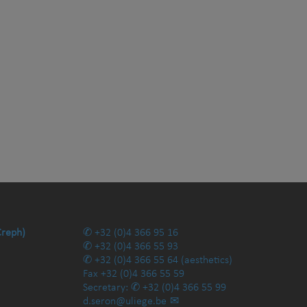
Creph)
+32 (0)4 366 95 16
+32 (0)4 366 55 93
+32 (0)4 366 55 64
(aesthetics)
Fax
+32 (0)4 366 55 59
Secretary:
+32 (0)4 366 55 99
d.seron@uliege.be