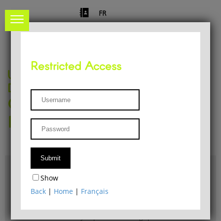
FR
Restricted Access
University of Liège
Départment of Philosophy
Center for Phenomenological
Research
Access & maps
Show
Philosophy Department Library
Back
|
Home
|
Français
Bulletin d'analyse phénoménologique