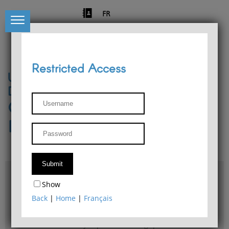
FR
Restricted Access
University of Liège
Départment of Philosophy
Center for Phenomenological
Research
Access & maps
Show
Philosophy Department Library
Back
|
Home
|
Français
Bulletin d'analyse phénoménologique