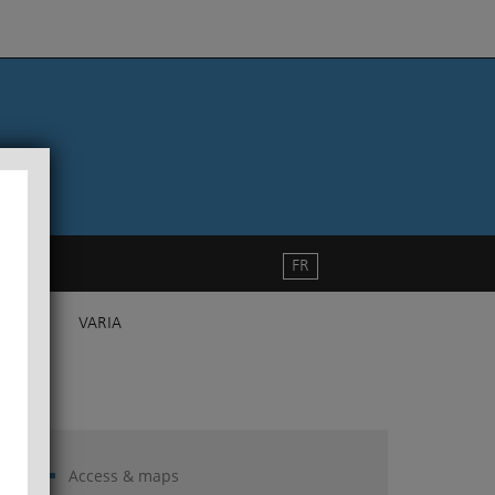
FR
VARIA
Access & maps