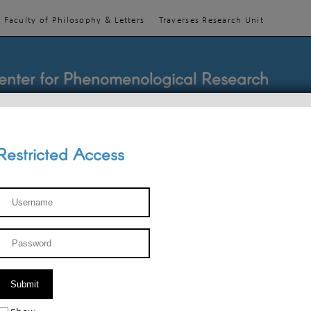
Faculty of Philosophy & Letters
Traverses Research Unit
enter for Phenomenological Research
Restricted Access
TEACHINGS
TEAM
PUBLICATIONS