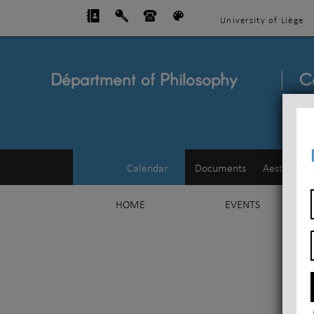
University of Liège
Départment of Philosophy
C
Calendar
Documents
Aesthetics
HOME
EVENTS