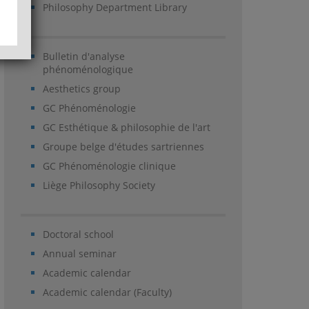
Philosophy Department Library
Bulletin d'analyse
phénoménologique
Aesthetics group
GC Phénoménologie
GC Esthétique & philosophie de l'art
Groupe belge d'études sartriennes
GC Phénoménologie clinique
Liège Philosophy Society
Doctoral school
Annual seminar
Academic calendar
Academic calendar (Faculty)