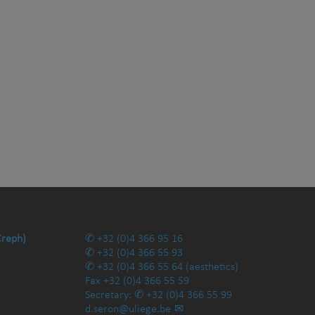
Creph)
+32 (0)4 366 95 16
+32 (0)4 366 55 93
+32 (0)4 366 55 64
(aesthetics)
Fax
+32 (0)4 366 55 59
Secretary:
+32 (0)4 366 55 99
d.seron@uliege.be