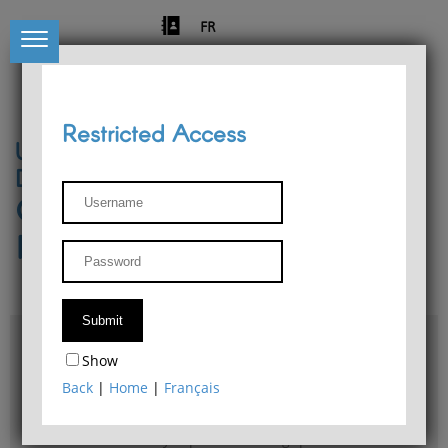
FR
Restricted Access
University of Liège
Départment of Philosophy
Center for Phenomenological
Research
Access & maps
Show
Philosophy Department Library
Back
|
Home
|
Français
Bulletin d'analyse phénoménologique