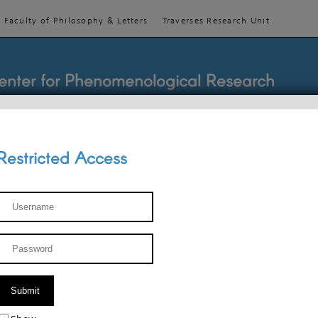
Faculty of Philosophy & Letters
Traverses Research Unit
enter for Phenomenological Research
Restricted Access
TEACHINGS
TEAM
PUBLICATIONS