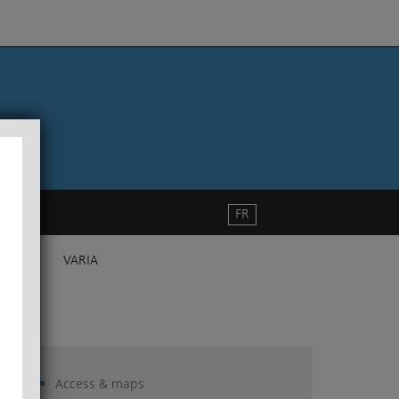
FR
VARIA
Access & maps