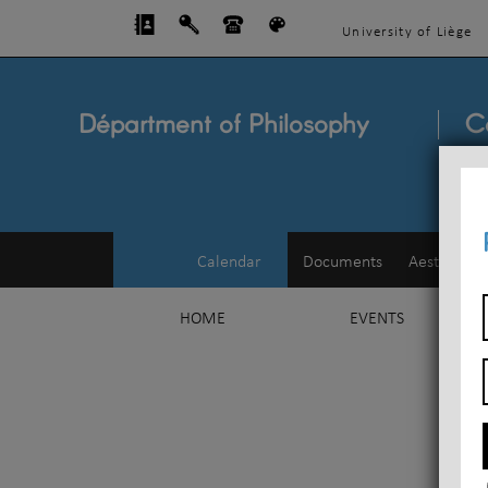
University of Liège
Départment of Philosophy
C
Calendar
Documents
Aesthetics
HOME
EVENTS