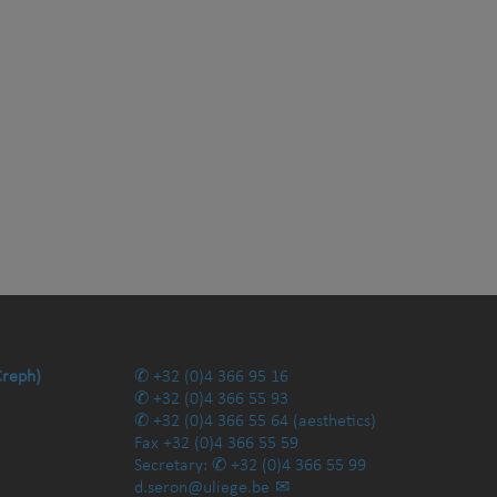
Creph)
+32 (0)4 366 95 16
+32 (0)4 366 55 93
+32 (0)4 366 55 64
(aesthetics)
Fax
+32 (0)4 366 55 59
Secretary:
+32 (0)4 366 55 99
d.seron@uliege.be