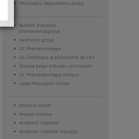
Philosophy Department Library
Bulletin d'analyse
phénoménologique
Aesthetics group
GC Phénoménologie
GC Esthétique & philosophie de l'art
Groupe belge d'études sartriennes
GC Phénoménologie clinique
Liège Philosophy Society
Doctoral school
Annual seminar
Academic calendar
Academic calendar (Faculty)