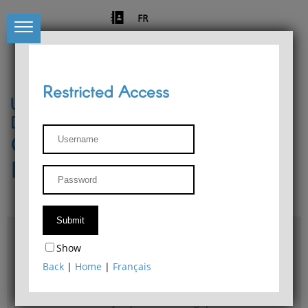
FR
Restricted Access
University of Liège
Départment of Philosophy
Center for Phenomenological
Research
Access & maps
Show
Philosophy Department Library
Back
|
Home
|
Français
Bulletin d'analyse phénoménologique