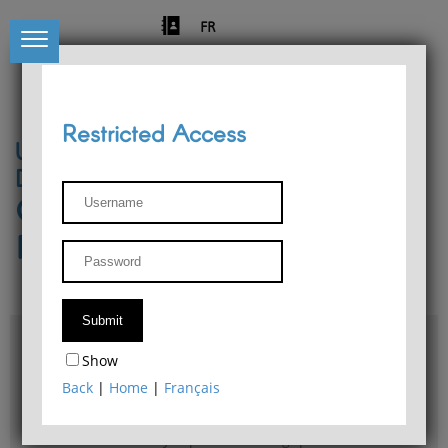
FR
Restricted Access
University of Liège
Départment of Philosophy
Center for Phenomenological
Research
Access & maps
Show
Philosophy Department Library
Back
|
Home
|
Français
Bulletin d'analyse phénoménologique