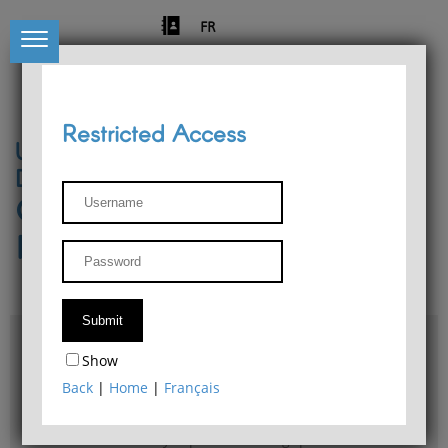
FR
Restricted Access
University of Liège
Départment of Philosophy
Center for Phenomenological
Research
Access & maps
Show
Philosophy Department Library
Back
|
Home
|
Français
Bulletin d'analyse phénoménologique